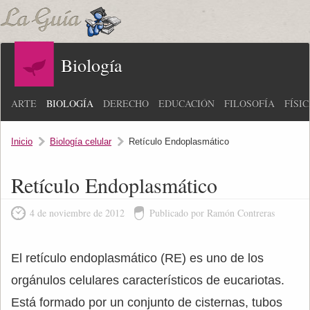
Biología
ARTE
BIOLOGÍA
DERECHO
EDUCACIÓN
FILOSOFÍA
FÍSI
Inicio
Biología celular
Retículo Endoplasmático
Retículo Endoplasmático
4 de noviembre de 2012
Publicado por Ramón Contreras
El retículo endoplasmático (RE) es uno de los
orgánulos celulares característicos de eucariotas.
Está formado por un conjunto de cisternas, tubos