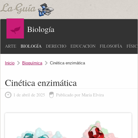
Biología
ARTE
BIOLOGÍA
DERECHO
EDUCACIÓN
FILOSOFÍA
FÍSI
Inicio
Bioquímica
Cinética enzimática
Cinética enzimática
1 de abril de 2025
Publicado por María Elvira