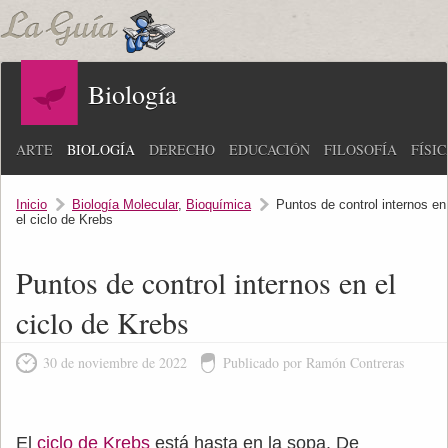
Biología
ARTE
BIOLOGÍA
DERECHO
EDUCACIÓN
FILOSOFÍA
FÍSI
Inicio
Biología Molecular
,
Bioquímica
Puntos de control internos en
el ciclo de Krebs
Puntos de control internos en el
ciclo de Krebs
30 de noviembre de 2022
Publicado por Ramón Contreras
El
ciclo de Krebs
está hasta en la sopa. De