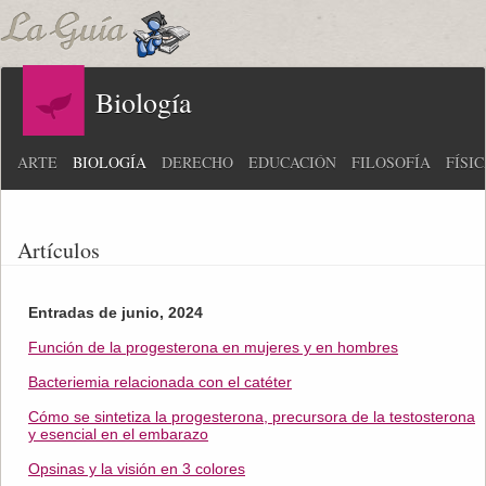
Biología
ARTE
BIOLOGÍA
DERECHO
EDUCACIÓN
FILOSOFÍA
FÍSI
Artículos
Entradas de junio, 2024
Función de la progesterona en mujeres y en hombres
Bacteriemia relacionada con el catéter
Cómo se sintetiza la progesterona, precursora de la testosterona
y esencial en el embarazo
Opsinas y la visión en 3 colores