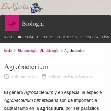
Biología
ARTE
BIOLOGÍA
DERECHO
EDUCACIÓN
FILOSOFÍA
FÍSI
Inicio
Biotecnología
,
Microbiología
Agrobacterium
Agrobacterium
29 de junio de 2014
Publicado por Ramón Contreras
El género
Agrobacterium
y en especial la especie
Agrobacterium tumefaciens
son de importancia
capital tanto en la
agricultura
, por ser parásitos