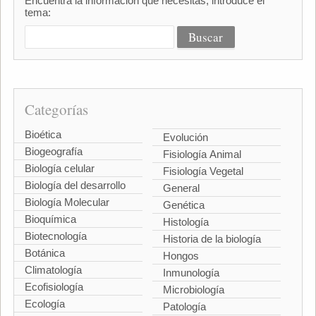
Encuentra la información que necesitas, introduce el
tema:
Categorías
Bioética
Evolución
Biogeografía
Fisiología Animal
Biología celular
Fisiología Vegetal
Biología del desarrollo
General
Biología Molecular
Genética
Bioquímica
Histología
Biotecnología
Historia de la biología
Botánica
Hongos
Climatología
Inmunología
Ecofisiología
Microbiología
Ecología
Patología