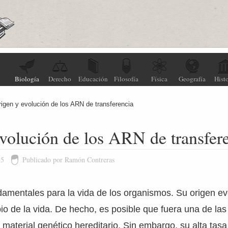
Biología
Derecho
Educación
Filosofía
Física
Geografía
Histo
rigen y evolución de los ARN de transferencia
volución de los ARN de transfer
15
Publicado por Ramón Contreras
amentales para la vida de los organismos. Su origen ev
pio de la vida. De hecho, es posible que fuera una de la
 material genético hereditario. Sin embargo, su alta tas