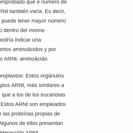
omprobado que e número de
Nt también varía. Es decir,
o puede tener mayor número
ro dentro del mismo
odría indicar una
iertos aminoácidos y por
es ARNt- aminoácido.
oroplastos: Estos orgánulos
opios ARNt, más similares a
s que a los de los eucariotas
. Estos ARNt son empleados
e las proteínas propias de
Algunos de ellos presentan
 interacción ARNt –