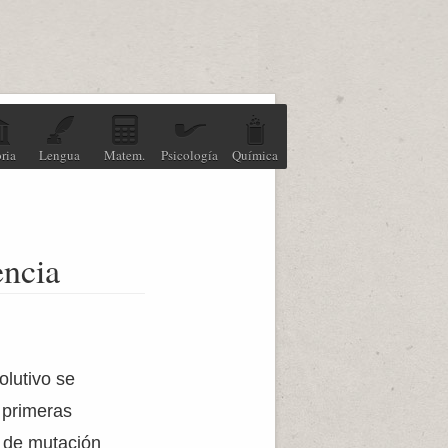
ria
Lengua
Matem.
Psicología
Química
encia
olutivo se
s primeras
a de mutación