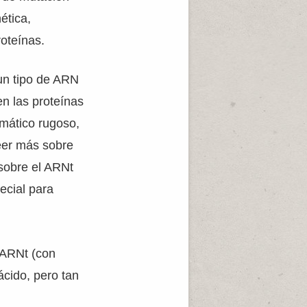
ética,
roteínas.
un tipo de ARN
n las proteínas
smático rugoso,
eer más sobre
sobre el ARNt
ecial para
 ARNt (con
ácido, pero tan