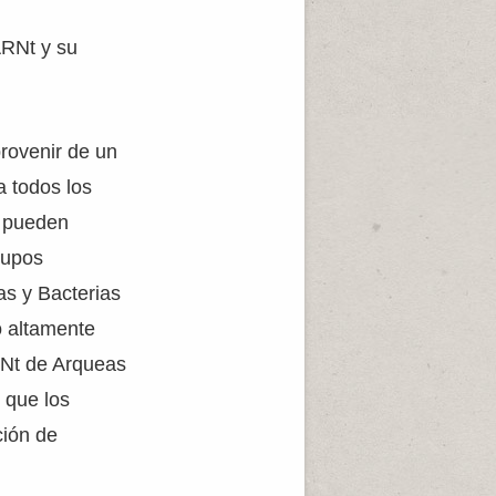
ARNt y su
rovenir de un
a todos los
o pueden
rupos
as y Bacterias
o altamente
RNt de Arqueas
 que los
ción de