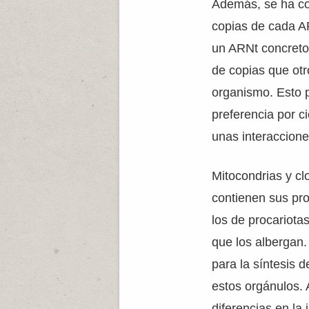
Además, se ha c
copias de cada AR
un ARNt concret
de copias que ot
organismo. Esto p
preferencia por c
unas interaccion
Mitocondrias y cl
contienen sus pr
los de procariota
que los albergan
para la síntesis d
estos orgánulos. 
diferencias en la