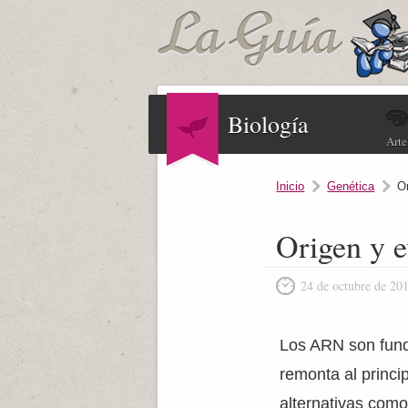
Biología
Arte
Inicio
Genética
O
Origen y e
24 de octubre de 20
Los ARN son fund
remonta al princi
alternativas como