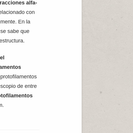
racciones alfa-
elacionado con
lmente. En la
s se sabe que
estructura.
el
lamentos
 protofilamentos
scopio de entre
otofilamentos
m.