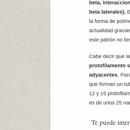
beta, interaccio
beta laterales).
E
la forma de polim
actualidad gracia
este patrón no tie
Cabe decir que l
protofilamento 
adyacentes
. Par
que forman un tu
12 y 15 protofila
es de unos 25 nan
Te puede inter