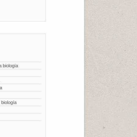
a biología
ía
 biología