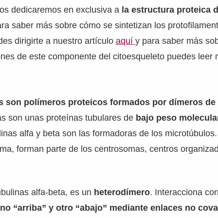
 nos dedicaremos en exclusiva a
la estructura proteica 
ara saber más sobre cómo se sintetizan los protofilament
es dirigirte a nuestro artículo
aquí
y para saber más sob
nes de este componente del citoesqueleto puedes leer n
 son polímeros proteicos formados por dímeros de t
nas son unas proteínas tubulares de
bajo peso molecula
inas alfa y beta son las formadoras de los microtúbulos
mma, forman parte de los centrosomas, centros organiza
bulinas alfa-beta, es un
heterodímero
. Interacciona co
no “arriba” y otro “abajo” mediante enlaces no cov