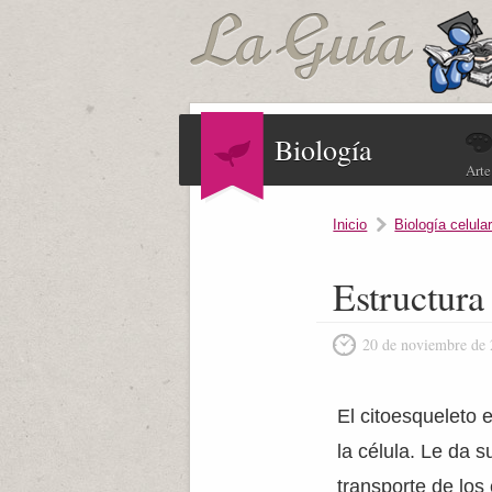
Biología
Arte
Inicio
Biología celula
Estructura
20 de noviembre de
El citoesqueleto 
la célula. Le da s
transporte de lo