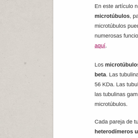
En este artículo
microtúbulos
, p
microtúbulos pued
numerosas funcio
aquí
.
Los
microtúbulos
beta
. Las tubuli
56 KDa. Las tubul
las tubulinas ga
microtúbulos.
Cada pareja de tu
heterodímeros u