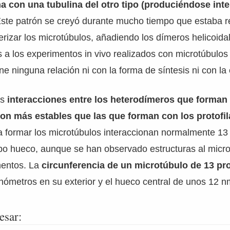
na con una tubulina del otro tipo (produciéndose inte
ste patrón se creyó durante mucho tiempo que estaba r
erizar los microtúbulos, añadiendo los dímeros helicoida
s a los experimentos in vivo realizados con microtúbulo
ne ninguna relación ni con la forma de síntesis ni con la 
as
interacciones entre los heterodímeros que forman 
son más estables que las que forman con los protofi
a formar los microtúbulos interaccionan normalmente 13
bo hueco, aunque se han observado estructuras al micro
mentos. La
circunferencia de un microtúbulo de 13 pr
ómetros en su exterior y el hueco central de unos 12 n
esar: