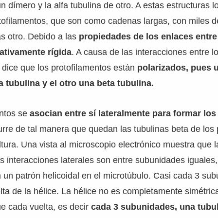
n dímero y la alfa tubulina de otro. A estas estructuras l
tofilamentos, que son como cadenas largas, con miles 
s otro. Debido a las
propiedades de los enlaces entre
lativamente rígida
. A causa de las interacciones entre l
 dice que los protofilamentos están
polarizados, pues 
a tubulina y el otro una beta tubulina.
entos se
asocian entre sí lateralmente para formar lo
urre de tal manera que quedan las tubulinas beta de los 
ltura. Una vista al microscopio electrónico muestra que
s interacciones laterales son entre subunidades iguales, 
 un patrón helicoidal en el microtúbulo. Casi cada 3 su
ta de la hélice. La hélice no es completamente simétric
e cada vuelta, es decir
cada 3 subunidades, una tubul