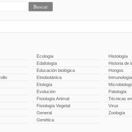
Ecología
Histología
Edafología
Historia de l
Educación biológica
Hongos
ollo
Etnobotánica
Inmunología
r
Etología
Microbiolog
Evolución
Patología
Fisiología Animal
Técnicas en
Fisiología Vegetal
Virus
General
Zoología
Genética