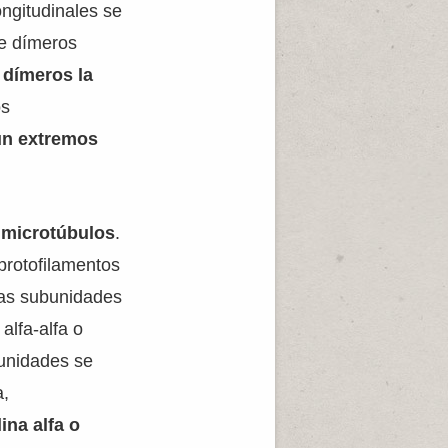
ongitudinales se
de dímeros
 dímeros la
os
un extremos
s microtúbulos
.
protofilamentos
 las subunidades
alfa-alfa o
bunidades se
a,
ina alfa o