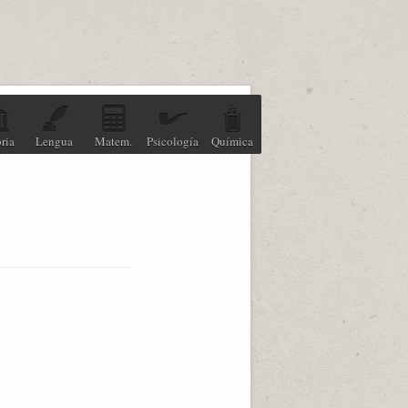
ria
Lengua
Matem.
Psicología
Química