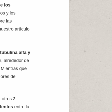
de los
os y los
re las
uestro artículo
ubulina alfa y
r
, alrededor de
. Mientras que
dores de
n otros
2
alentes
entre la