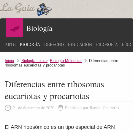
Biología
ARTE
BIOLOGÍA
DERECHO
EDUCACIÓN
FILOSOFÍA
FÍSI
Inicio
Biología celular
,
Biología Molecular
Diferencias entre
ribosomas eucariotas y procariotas
Diferencias entre ribosomas
eucariotas y procariotas
21 de diciembre de 2020
Publicado por Ramón Contreras
El ARN ribosómico es un tipo especial de ARN