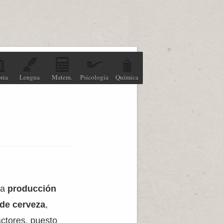
ria
Lengua
Matem.
Psicología
Química
la
producción
 de cerveza
,
actores, puesto