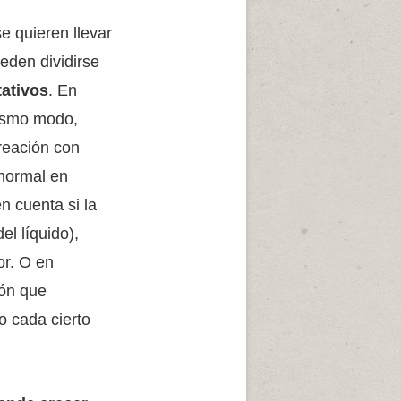
e quieren llevar
eden dividirse
tativos
. En
ismo modo,
reación con
 normal en
n cuenta si la
el líquido),
or. O en
ión que
o cada cierto