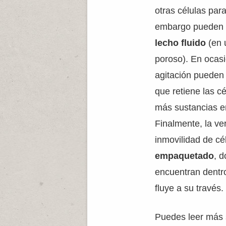
otras células para
embargo pueden 
lecho fluido
(en 
poroso). En ocas
agitación pueden
que retiene las c
más sustancias en
Finalmente, la ve
inmovilidad de cé
empaquetado
, d
encuentran dentro
fluye a su través.
Puedes leer más 