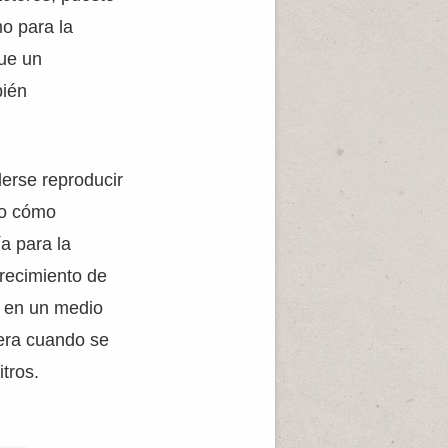
o para la
ue un
bién
derse reproducir
po cómo
ía para la
crecimiento de
co en un medio
era cuando se
tros.