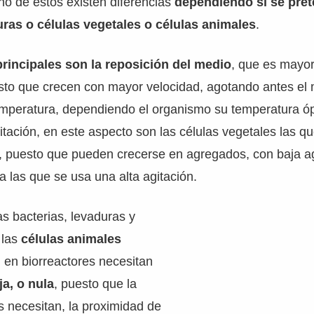
no de estos existen diferencias
dependiendo si se pret
uras o células vegetales o células animales
.
principales son la reposición del medio
, que es mayor
sto que crecen con mayor velocidad, agotando antes el 
emperatura, dependiendo el organismo su temperatura ó
itación, en este aspecto son las células vegetales las q
, puesto que pueden crecerse en agregados, con baja ag
ra las que se usa una alta agitación.
as bacterias, levaduras y
 las
células animales
 en biorreactores necesitan
ja, o nula
, puesto que la
s necesitan, la proximidad de