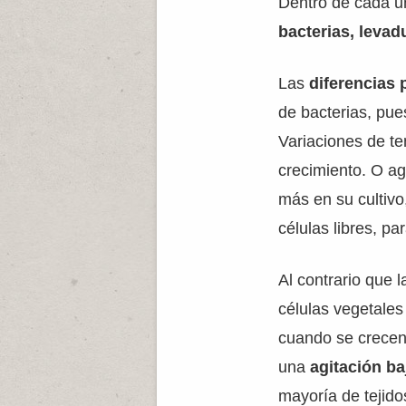
Dentro de cada u
bacterias, levad
Las
diferencias 
de bacterias, pue
Variaciones de t
crecimiento. O ag
más en su cultivo
células libres, pa
Al contrario que l
células vegetales
cuando se crecen
una
agitación ba
mayoría de tejido