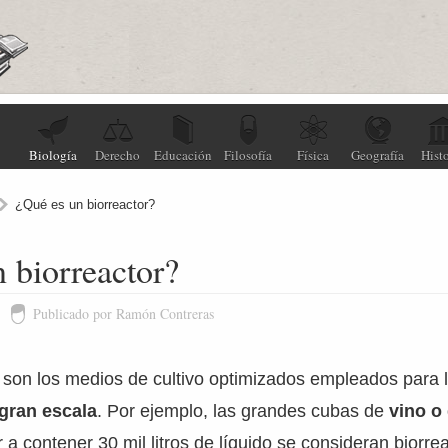
Biología
Derecho
Educación
Filosofía
Física
Geografía
Histo
¿Qué es un biorreactor?
 biorreactor?
Publicado por Ramón Contreras
 son los medios de cultivo optimizados empleados para 
 gran escala
. Por ejemplo, las grandes cubas de
vino o
 a contener 30 mil litros de líquido se consideran biorre