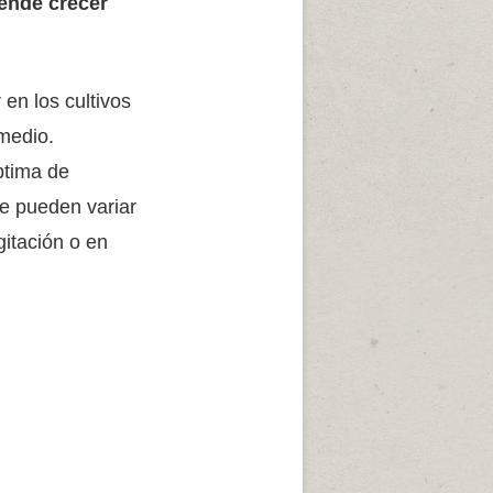
ende crecer
 en los cultivos
medio.
ptima de
ue pueden variar
itación o en