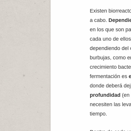
Existen biorreact
a cabo.
Dependie
en los que son p
cada uno de ellos
dependiendo del o
burbujas, como en
crecimiento bacte
fermentación es
donde deberá deja
profundidad
(en
necesiten las lev
tiempo.