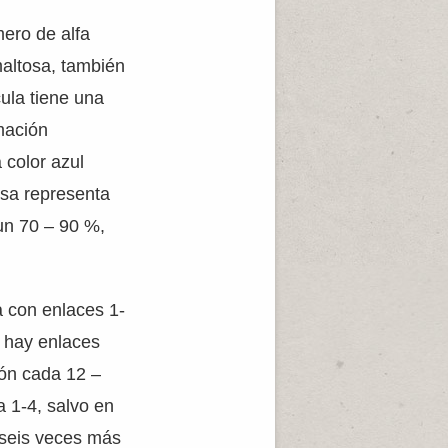
ero de alfa
altosa, también
ula tiene una
rmación
 color azul
osa representa
un 70 – 90 %,
 con enlaces 1-
, hay enlaces
ión cada 12 –
a 1-4, salvo en
 seis veces más