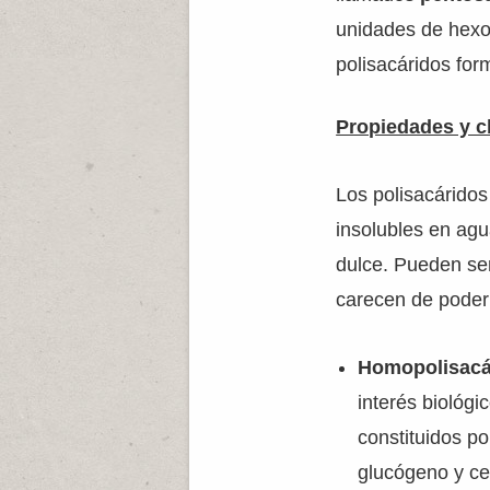
unidades de hex
polisacáridos fo
Propiedades y cl
Los polisacárido
insolubles en agu
dulce. Pueden ser
carecen de poder 
Homopolisacá
interés biológi
constituidos p
glucógeno y cel