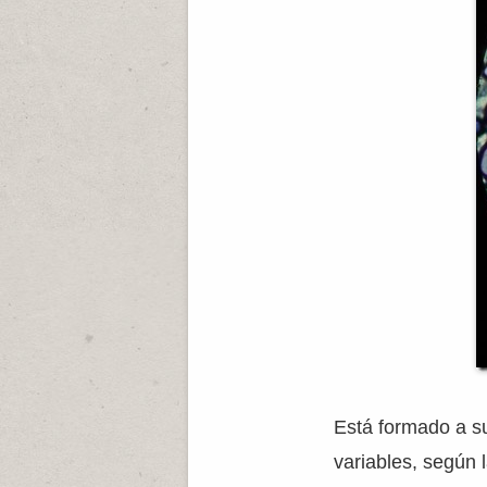
Está formado a s
varia­bles, según 