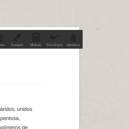
ria
Lengua
Matem.
Psicología
Química
áridos, unidos
 pentosa,
polímeros de