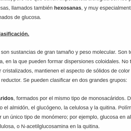
osas, llamados también
hexosanas
, y muy especialment
rmados de glucosa.
asificación.
s son sustancias de gran tamaño y peso molecular. Son 
a, en la que pueden formar dispersiones coloidales. No 
 cristalizados, mantienen el aspecto de sólidos de color
reduc­tor. Se pueden clasificar en dos grandes grupos:
ridos
, formados por el mismo tipo de monosacáridos. 
co el almidón, el glucógeno, la celulosa y la quitina. Polí
or un único tipo de monómero; por ejemplo, glucosa en a
ulosa, o N-acetilglucosamina en la quitina.