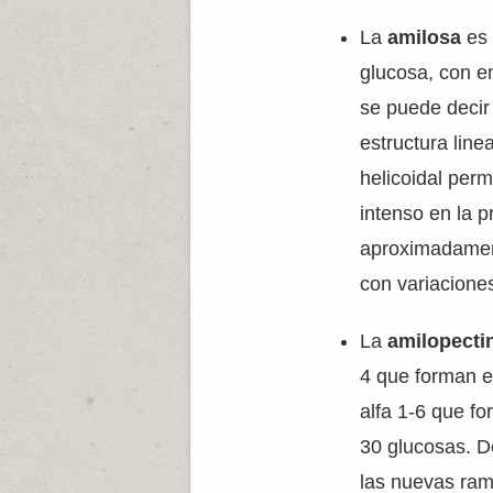
La
amilosa
es 
glucosa, con e
se puede decir
estructura line
helicoidal perm
intenso en la 
aproximadament
con variacione
La
amilopecti
4 que forman e
alfa 1-6 que f
30 glucosas. De
las nuevas ram