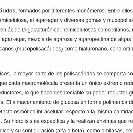
áridos
, formados por diferentes monómeros. Entre ello
hemicelulosa, el agar-agar y diversas gomas y mucopolis
s en ácido D-galacturónico; hemicelulosas como xilanos
agar-agar, mezcla de agarosa y agaropectina de algas r
canos (mucopolisacáridos) como hialuronano, condroitín 
cos, la mayor parte de los polisacáridos se comporta c
 que cada macromolécula presenta un único extremo redu
ductores, lo que hace despreciable su poder reductor g
es. El almacenamiento de glucosa en forma polimérica d
efecto osmótico intracelular respecto a la misma cantida
 Su hidrólisis es específica y la realizan enzimas que r
dico y su configuración (alfa o beta), como amilasas, ce