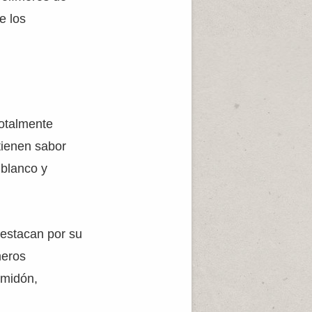
e los
totalmente
tienen sabor
 blanco y
Destacan por su
meros
lmidón,