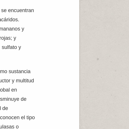
s se encuentran
acáridos.
, mananos y
ojas; y
sulfato y
omo sustancia
ctor y multitud
lobal en
isminuye de
d de
econocen el tipo
lulasas o