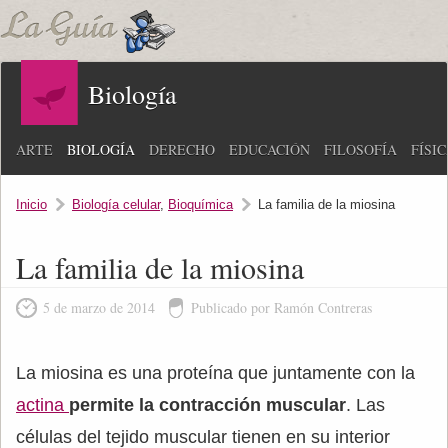
Biología
ARTE
BIOLOGÍA
DERECHO
EDUCACIÓN
FILOSOFÍA
FÍSI
Inicio
Biología celular
,
Bioquímica
La familia de la miosina
La familia de la miosina
5 de marzo de 2014
Publicado por Ramón Contreras
La miosina es una proteína que juntamente con la
actina
permite la contracción muscular
. Las
células del tejido muscular tienen en su interior