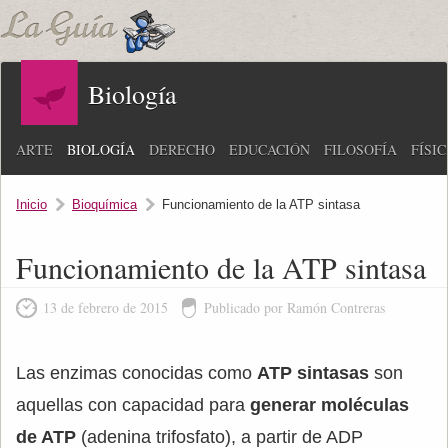
Biología
ARTE
BIOLOGÍA
DERECHO
EDUCACIÓN
FILOSOFÍA
FÍSI
Inicio
Bioquímica
Funcionamiento de la ATP sintasa
Funcionamiento de la ATP sintasa
13 de febrero de 2015
Publicado por Ramón Contreras
Las enzimas conocidas como
ATP sintasas
son
aquellas con capacidad para
generar moléculas
de ATP
(adenina trifosfato), a partir de ADP