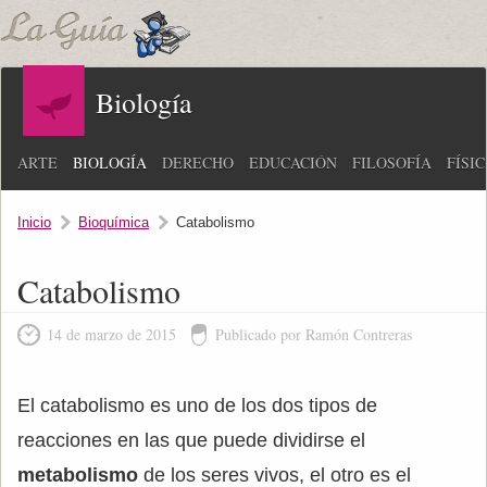
Biología
ARTE
BIOLOGÍA
DERECHO
EDUCACIÓN
FILOSOFÍA
FÍSI
Inicio
Bioquímica
Catabolismo
Catabolismo
14 de marzo de 2015
Publicado por Ramón Contreras
El catabolismo es uno de los dos tipos de
reacciones en las que puede dividirse el
metabolismo
de los seres vivos, el otro es el