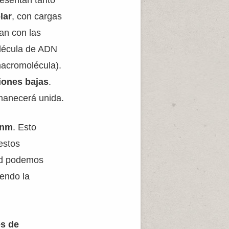
resentan tanto
lar
, con cargas
nan con las
olécula de ADN
acromolécula).
iones bajas
.
rmanecerá unida.
 nm
. Esto
estos
ad podemos
iendo la
s de