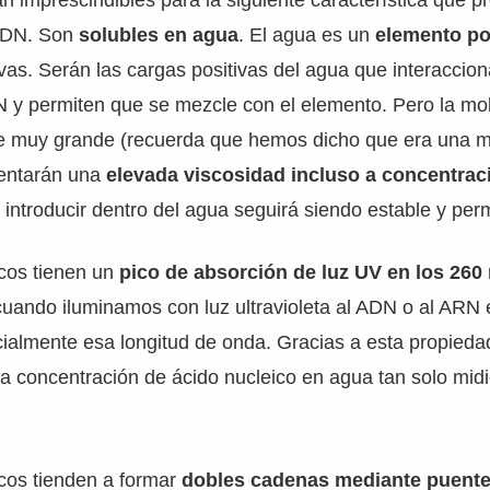
n imprescindibles para la siguiente característica que p
ADN. Son
solubles en agua
. El agua es un
elemento po
ivas. Serán las cargas positivas del agua que interaccio
N y permiten que se mezcle con el elemento. Pero la m
e muy grande (recuerda que hemos dicho que era una m
sentarán una
elevada viscosidad incluso a concentrac
introducir dentro del agua seguirá siendo estable y pe
icos tienen un
pico de absorción de luz UV en los 260
cuando iluminamos con luz ultravioleta al ADN o al ARN 
ialmente esa longitud de onda. Gracias a esta propied
la concentración de ácido nucleico en agua tan solo mid
icos tienden a formar
dobles cadenas mediante puente