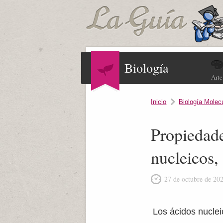
Biología
Arte
Inicio
Biología Molec
Propiedade
nucleico
27 de octubre de 20
Los ácidos nucle