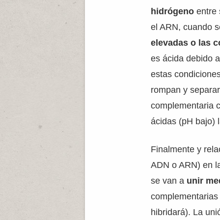
hidrógeno
entre
el ARN, cuando s
elevadas o las 
es ácida debido 
estas condiciones
rompan y separar
complementaria c
ácidas (pH bajo) 
Finalmente y rela
ADN o ARN) en la
se van a
unir me
complementarias (
hibridará). La un