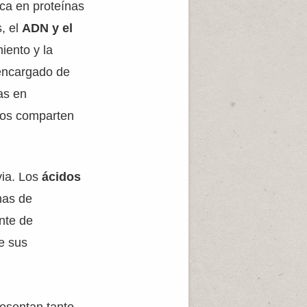
ica en proteínas
, el
ADN y el
iento y la
 encargado de
as en
icos comparten
via. Los
ácidos
nas de
ante de
de sus