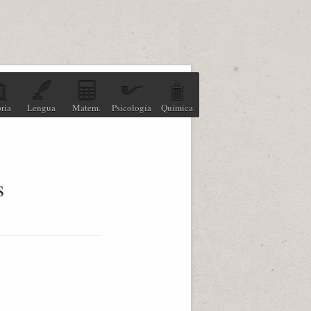
ria
Lengua
Matem.
Psicología
Química
s