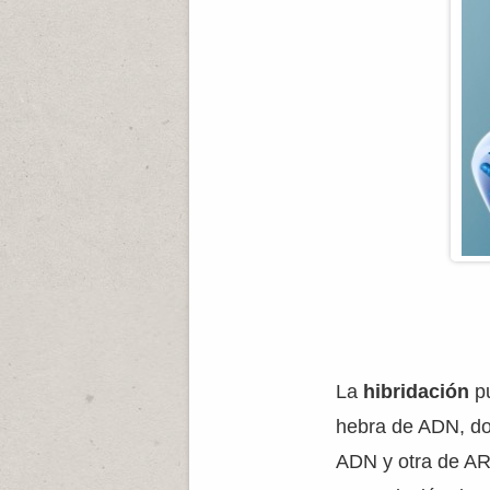
La
hibridación
pu
hebra de ADN, do
ADN y otra de AR