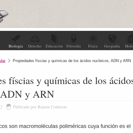
Biología
Derecho
Educación
Filosofía
Física
Geografía
Histo
ular
Propiedades físcias y químicas de los ácidos nucleicos, ADN y ARN
s físcias y químicas de los ácido
s, ADN y ARN
22
Publicado por Ramón Contreras
icos son macromoléculas poliméricas cuya función es el