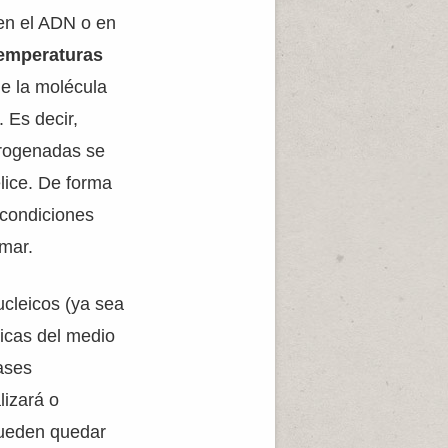
en el ADN o en
emperaturas
ue la molécula
. Es decir,
trogenadas se
lice. De forma
 condiciones
rmar.
ucleicos (ya sea
icas del medio
ases
lizará o
pueden quedar