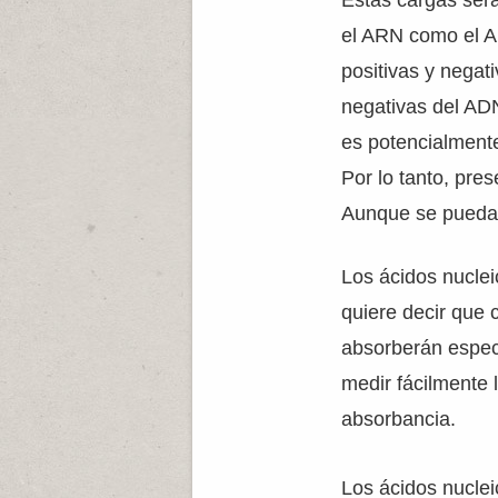
Estas cargas será
el ARN como el 
positivas y negat
negativas del AD
es potencialment
Por lo tanto, pre
Aunque se pueda 
Los ácidos nucle
quiere decir que 
absorberán espec
medir fácilmente 
absorbancia.
Los ácidos nucle