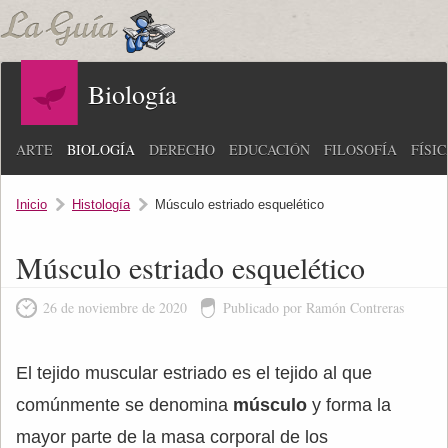
Biología
ARTE
BIOLOGÍA
DERECHO
EDUCACIÓN
FILOSOFÍA
FÍSI
Inicio
Histología
Músculo estriado esquelético
Músculo estriado esquelético
26 de noviembre de 2020
Publicado por Ramón Contreras
El tejido muscular estriado es el tejido al que
comúnmente se denomina
músculo
y forma la
mayor parte de la masa corporal de los