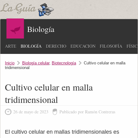
Biología
ARTE
BIOLOGÍA
DERECHO
EDUCACIÓN
FILOSOFÍA
FÍSI
Inicio
Biología celular
,
Biotecnología
Cultivo celular en malla
tridimensional
Cultivo celular en malla
tridimensional
26 de mayo de 2023
Publicado por Ramón Contreras
El cultivo celular en mallas tridimensionales es